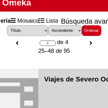
Omeka
ería
Mosaico
Lista
Búsqueda ava
Ordenar
de 4
25–48 de 95
Viajes de Severo O