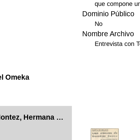
que compone un r
Dominio Público
No
Nombre Archivo
Entrevista con 
el Omeka
Teresa Montez, Hermana de la famosa estrella cinematográfica María Montez, interpreta en Madrid su primera película.