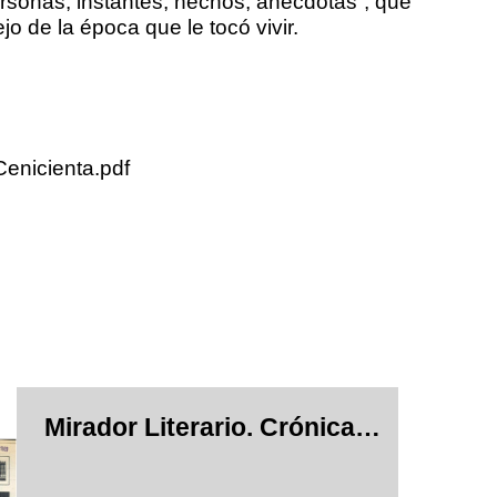
sonas, instantes, hechos, anécdotas”, que
o de la época que le tocó vivir.
enicienta.pdf
Mirador Literario. Crónica semanal de las letras. El libro español en Hispanoamérica tiene amplísimos mercados. Además de la novela, interesan los libros técnicos y científicos de autores españoles.