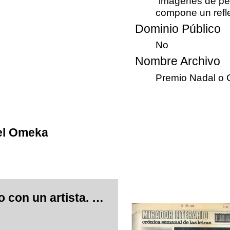
“imágenes de per
compone un reflej
Dominio Público
No
Nombre Archivo
Premio Nadal o C
el Omeka
Hablando con un artista. Gilberto Fernández Díez.